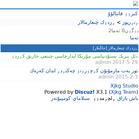
كىرۉۉ
قاتتالۇۇ
|
ۅنۅرپوز
>
ۅزدۉك چىعارمالار
بۉگۉن0
تەما2
|
تەما
|
ۅزدۉك چىعارمالار
[جاڭىلار]
دئل بىرىك ىستۇدىياسى مۇزىكا ايدارچاسى چىنعى جارىق كۅردۉ
admin
2017-5-29
تور بەت مازمۇنۇن كۅچۉرۉنۉ چەكتۅدۅ ابدان كەرەك
admin
2015-2-3
Xjkg Studio
Powered by
Discuz!
X3.1 (
Xjkg Team
)
باش باراق
ۅلچۅمدۉۉ
سىلاماي
كومپيۇتەر
|
|
|