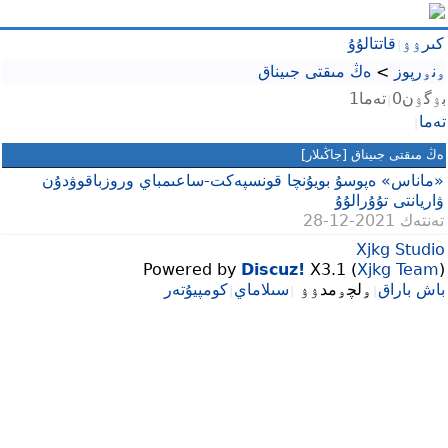
كىرۉۉ
قاتتالۇۇ
|
ۅنۅرپوز
>
ەڭ مىقتى جىيناق
بۉگۉن0
تەما1
|
تەما
|
ەڭ مىقتى جىيناق
[جاڭىلار]
«ماناس» ەپوسۇ بويۇنچا قونسپەكت-ساعىمباي وروزباقوۋدۇن
ۋاريانتى تۇۇرالۇۇ
تەنتەك
2021-12-28
Xjkg Studio
Powered by
Discuz!
X3.1 (
Xjkg Team
)
باش باراق
ۅلچۅمدۉۉ
سىلاماي
كومپيۇتەر
|
|
|