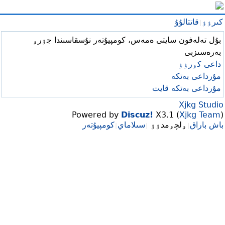
كىرۉۉ
قاتتالۇۇ
|
بۇل تەلەفون سايتى ەمەس، كومپيۇتەر نۇسقاسىندا جۉرۅ
بەرەسىزبى
داعى كۅرۉۉ
مۇرداعى بەتكە
مۇرداعى بەتكە قايت
Xjkg Studio
Powered by
Discuz!
X3.1 (
Xjkg Team
)
باش باراق
ۅلچۅمدۉۉ
سىلاماي
كومپيۇتەر
|
|
|