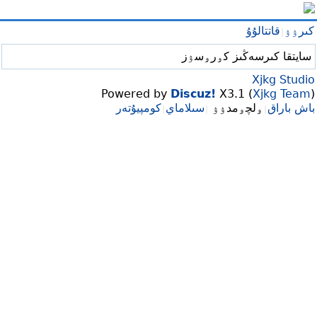
كىرۉۉ
قاتتالۇۇ
|
سايتقا كىرسەڭىز كۅرۅسۉز
Xjkg Studio
Powered by
Discuz!
X3.1 (
Xjkg Team
)
باش باراق
ۅلچۅمدۉۉ
سىلاماي
كومپيۇتەر
|
|
|