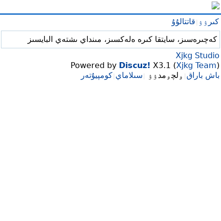
كىرۉۉ
قاتتالۇۇ
|
كەچىرەسىز، سايتقا كىرە ەلەكسىز، مىنداي ىشتەي البايسىز
Xjkg Studio
Powered by
Discuz!
X3.1 (
Xjkg Team
)
باش باراق
ۅلچۅمدۉۉ
سىلاماي
كومپيۇتەر
|
|
|