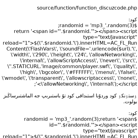
source/function/function_discuzcode.php
كود:
$randomid = 'mp3_'.random(3);
return '<span id="'.$randomid.'"></span><script
type="text/javascript"
reload="1">$(\''.$randomid.'\').innerHTML=AC_FL_Run
Content(\'FlashVars\', \'soundFile='.urlencode($url).'\',
\'width\', \'290\', \'height\', \'24\', \'allowNetworking\',
\'internal\', \'allowScriptAccess\', \'never\', \'src\',
\''.STATICURL.'image/common/player.swf\', \'quality\',
\'high\', \'bgcolor\', \'#FFFFFF\', \'menu\', \'false\',
\'wmode\', \'transparent\', \'allowscriptaccess\', \'none\',
\'allowNetworking\', \'internal\');</script>';
ۉستۉنكۉ كود وردۇنا استىداقى كود تۇ باستىرىپ جە الماشتىرساڭىز
بولوت.
كود:
$randomid = 'mp3_'.random(3);return '<span
id="'.$randomid.'"></span><script
type="text/javascript"
reload="1">$(\''.$randomid.'\').innerHTML=AC_FL_Run