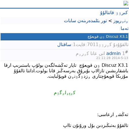
كىرۉۉ
قاتتالۇۇ
|
تور بئلمدەرىنەن سابات
>
ۅنۅرپوز
تەما
|
Discuz X3.1 ۉن قويعۇچ
تالقۇۇدۇ كۅرۉۉ7011
قايت1
ساقتال
|
|
#
انى عانا كۅرۅم
admin
1
2014-5-13 21:11:28
Discuz X3.1 ۉن قويعۇچ تايار تەڭشەلگەن بولۇپ باستىرىپ ارقا
باشقارىشىن تازالاپ بۇيرۇق بەرسەڭىز قانا بولوت.اداتتا تالقۇۇ
مۇزىكا قويعۇچتارى ۅزدۉگۉنۅن قويۇلبايت.
كۅپۅلۅگۉم
تەڭشۅ ارعاسى:
تالقۇۇ بەتىڭىزدىن بۇل ورۇنۇن تااپ