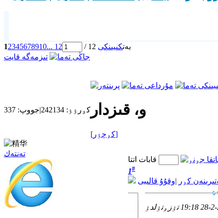
/ 12 بەت
كىيىنكى
... 12
10
9
8
7
6
5
4
3
2
1
تىزمەگە قايت
و، قىزدار
كۅرۉۉ:
242134
|
جووپ:
337
[كۅچۉر]
تەنتەك
قابات اتتا
#
1
تىرىنەن كۅر
|
وقۇۇ قالىبى