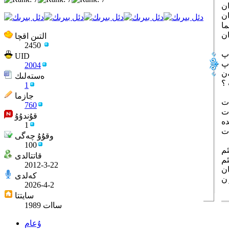
التىن اقچا
2450
UID
2004
ەستەلىك
 ؟
1
جازما
760
قۇندۇۇ
1
وقۇۇ چەگى
100
قاتتالدى
2012-3-22
كەلدى
2026-4-2
سايتتا
1989 ساات
ۇعام