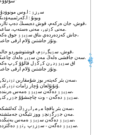
"سۇلۇۇعا"
سۅزۉ : ا.وس مونوۋدۇق
وبونۇ : ا.كەرئمبيەۋدى
قوش، جان ەركەم، قوش دەيسىڭ دەپ تاارىنبا،
مەنى كۉتپۅ، مەنى ەستەپ، ساعىنبا.
جاش كەزدەردەي ىناق سۉيۉۉ جوق ەكەن،
وتۇز جاشتىن ۇلام ارقى جاعىندا.
قوش، سۉيگۅنۉم، قوشتوشوردو جالىنبا،
سەن جاقشى ەلەڭ مەن سۉيۅ ەلەك چاعىڭدا.
اق سۉيۉۉدۅن كۅڭۉل قالۇۇ كۅپ ەكە
وتۇز جاشتىن ۇلام ارقى جاعىندا.
سەن بئر كەپتەر بوز شۇمقارىن تۉنۅتكۅن،
ۇنۇتۇلعان ۇچار زامات تۉنۅكتۅن.
سۉيۉۉ دەگەن سۉيۉۉ ەمەس ەرىندەن،
سۉيۉۉ دەگەن - وت چاچىشۇۇ جۉرۅكتۅن.
سەن بئر باقچا مۅمۅلۅرۉڭ كەلئشكەن،
مەن جۉرگۉنچۉ ووز تئيگەن جەمئشتەن.
سۉيۉۉ دەگەن سۉيۉۉ ەمەس بەتىڭدەن،
سۉيۉۉ دەگەن - سۉزۉپ ۅتۉۉ دەڭئزدەن.