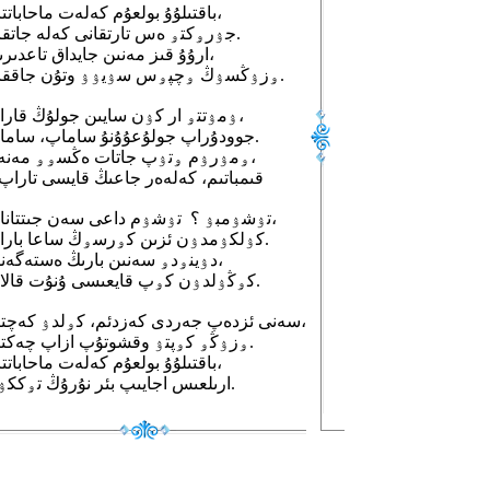
باقتىلۇۇ بولعۇم كەلەت ماحاباتتان،
جۉرۅكتۅ ەس تارتقانى كەلە جاتقان.
ارۇۇ قىز مەنىن جايداق تاعدىرىما،
ۅزۉڭسۉڭ ۅچپۅس سۉيۉۉ وتۇن جاققان.
ۉمۉتتۅ ار كۉن سايىن جولۇڭ قاراپ،
جوودۇراپ جولۇعۇۇنۇ ساماپ، ساماپ.
ۅمۉرۉم ۅتۉپ جاتات ەڭسۅۅ مەنەن،
قىمباتىم، كەلەەر جاعىڭ قايسى تاراپ
تۉشۉمبۉ ؟ تۉشۉم داعى سەن جىتتانات،
كۉلكۉمدۉن ئزىن كۅرسۅڭ ساعا بارات.
دۉينۅدۅ سەنىن بارىڭ ەستەگەندە،
كۅڭۉلدۉن كۅپ قايعىسى ۇنۇت قالات.
سەنى ئزدەپ جەردى كەزدئم، كۅلدۉ كەچتئم،
ۅزۉڭۅ كۅپتۉ وقشوتۇپ ازاپ چەكتئم.
باقتىلۇۇ بولعۇم كەلەت ماحاباتتان،
ارىلعىس اجايىپ بئر نۇرۇڭ تۅككۉن.