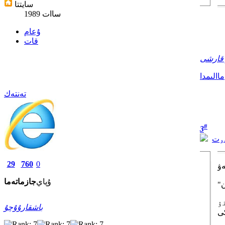
سايتتا
1989 ساات
ۇعام
قات
قارشى
ماالىمدا
تەنتەك
#
3
سۅت
29
760
0
ەۋ
ۇپاي
جازما
تەما
ۇ
باشقارۇۇچۇ
كى