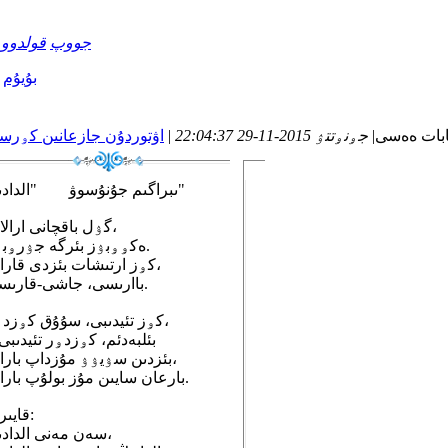
جووپ
قولدوو
بۇيۇم
بات ەەسى
|
جۅنۅتتۉ 2015-11-29 22:04:37
|
اۋتوردۇن جازعانىن كۅر
ىبراگىم جۇنۇسوۋ "الدادىڭ"
گۉل باقچانى ارالاپ،
ەكۅۅبۉز بئرگە جۉرۅبۉز.
كۅز ارتىشات بئزدى قاراپ،
باارىسى، جاشى-قارىسى.
كۅز تئيدىبى، سۇۇق كۅزدۅر،
بئلبەدئم، كۅزدۅر تئيدىبى
بئزدىن سۉيۉۉ مۇزداپ بارات،
بارعان سايىن مۇز بولۇپ بارات.
قايىرما:
سەن مەنى الدادىڭ،