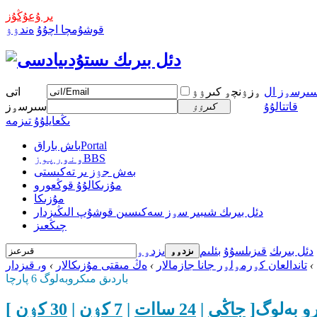
ىر ۇعۇڭۇز
قوشۇمچا اچۇۇ
ەندۉۉ
ىرسۅز ال
ۅزۉنچۅ كىرۉۉ
اتى
قاتتالۇۇ
سىرسۅز
كىرۉۉ
ىڭعايلۇۇ تىزمە
Portal
باش باراق
BBS
ۅنۅرپوز
بەش جۉز ىر تەكىستى
مۇزىكالۇۇ قوڭعورو
مۇزىكا
دئل بىرىك شىبىر سۅز سەكىسىن قوشۇپ الىڭىزدار
چىڭعىز
دئل بىرىك
قىزىلسۇۇ
بئلىم
ىزدۅۅ
ىزدۅۅ
›
تاندالعان كۅرمۅلۅر جانا جازمالار
›
ەڭ مىقتى مۇزىكالار
›
و، قىزدار
باردىق مىكروبەلوگ 6 پارچا
و بەلوگ[
جاڭى
|
24 ساات
|
7 كۉن
|
30 كۉن
]