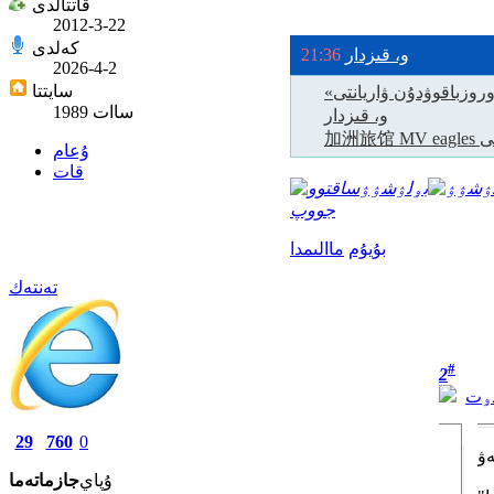
قاتتالدى
2012-3-22
ل قارى ۇۇلۇ ىردايت
18:49
كەلدى
و، قىزدار
21:36
2026-4-2
سايتتا
«ماناس» ەپوسۇ بويۇنچا قونسپەكت-ساعىمباي وروزباقوۋدۇن ۋاريانتى
1989 ساات
تۇۇرالۇۇ
و، قىزدار
قىسى
ۇعام
قات
بۅلۉشۉۉ
جووپ
بۇيۇم
ماالىمدا
تەنتەك
#
2
سۅت
29
760
0
ەۋ
ۇپاي
جازما
تەما