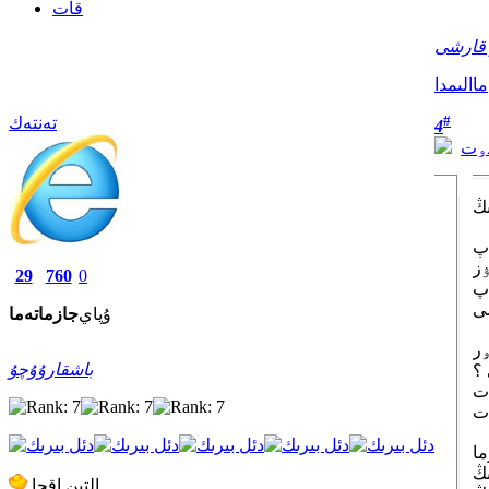
قات
قارشى
ماالىمدا
#
تەنتەك
4
سۅت
29
760
0
ۇپاي
جازما
تەما
باشقارۇۇچۇ
 ؟
التىن اقچا