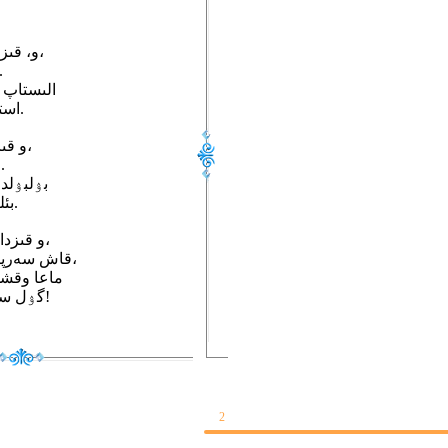
و، قىزدار، سۇمسايىش وردۇنا،
ار دايىم جايدارى بو
الىستاپ 
استىنان بئر قايرىپ قويعۇلا.
و قىزدار، اعاي دەش وردۇنا،
اتىمدان چاقىرچۇ بولعۇلا.
بۉلبۉلد
بئلىگىن چوڭويتۇپ قويعۇلا.
و قىزدار، قول شئلتەش وردۇنا،
قاش سەرپىپ، كۅز قىسچۇ بولعۇلا،
ماعا وقش
گۉل سۇنسا گۉل الىپ قويعۇلا!
2