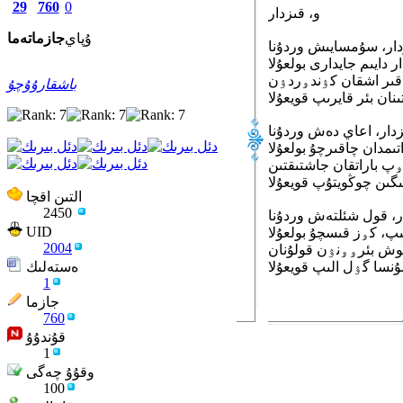
29
760
0
و، قىزدار
ۇپاي
جازما
تەما
لعۇلا.
قىر اشقان كۉندۅردۉن
باشقارۇۇچۇ
ۅپ باراتقان جاشتىقتىن
التىن اقچا
2450
UID
2004
وش بئرۅۅنۉن قولۇنان
ەستەلىك
1
جازما
760
قۇندۇۇ
1
وقۇۇ چەگى
100