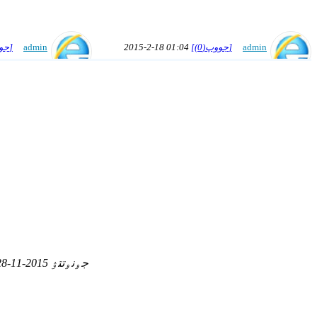
admin
[جووپ(0)]
2015-2-18 01:04
admin
[جووپ(1)]
[...]
مۉچۅلۅر ەمنە جۇمۇشتار مەنەن
تالقۇۇ بەت
قاربالاس
ەلامان
[جووپ(1)]
2014-5-17 22:58
admin
[جووپ(1)]
[...]
تالقۇۇ كۅركۉنۅ كىرىپ جاتات
جۅنۅتتۉ 2015-11-28 02:29:58