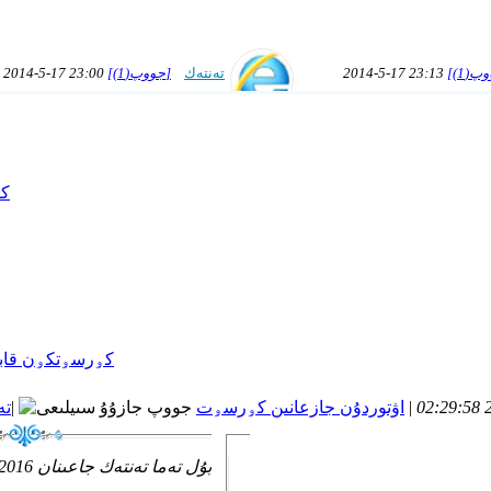
2014-5-17 23:13
تەنتەك
[جووپ(1)]
2014-5-17 23:00
[...]
[...]
ىبىز باشىنا مۇزىكا قويعۇچ
ازئزا تانىشىپ قويسوق قانداي
ورنوتۇلدۇ..
2014-5-17 22:56
admin
[جووپ(0)]
2014-5-17 22:52
[...]
[...]
مىكرو بەلوگ اچىلدى ...
سىىناق....
|
اۋتوردۇن جازعانىن كۅرسۅت
|
تە
بۇل تەما تەنتەك جاعىنان 2016-2-28 19:18 تۉزۅتۉلدۉ