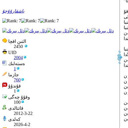
باشقارۇۇچۇ
ۇ
كى
التىن اقچا
2450
UID
2004
ن
ەستەلىك
1
جازما
760
قۇندۇۇ
1
وقۇۇ چەگى
100
قاتتالدى
2012-3-22
كەلدى
2026-4-2