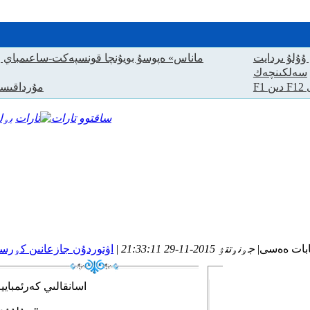
سۇلايقا جەكشەباي قىزى مەنەن تاۋاكۉ
ۇۇلۇ ىردايت
سەلكىنچەك
ى
加洲旅馆 MV eagles مۇردا
ساقتوو
تارات
بات ەەسى
|
جۅنۅتتۉ 2015-11-29 21:33:11
|
اۋتوردۇن جازعانىن كۅر
اسانقالىي كەرئمبايي