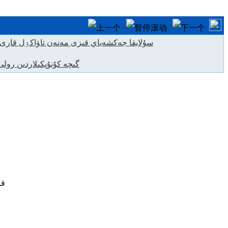
سۇلايقا جەكشەباي قىزى مەنەن تاۋاكۉل قارى 
F1 دىن F12 گىچە كۇنۇپكىلاردىن رول
قا