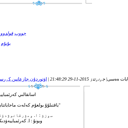
جووپ
قولدوو
بۇيۇم
بات ەەسى
|
جۅنۅتتۉ 2015-11-29 21:48:29
|
اۋتوردۇن جازعانىن كۅر
اسانقالىي كەرئمبايي
"باقتىلۇۇ بولعۇم كەلەت ماحاباتتان"
سۅزۉ : ا. ۅمۉرقانوۋدۇق
وبونۇ : ا. كەرئمباييەۋدى