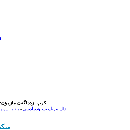
س
كۅپ ىزدەلگەن مازمۇن:
دئل بىرىك ىستۇدىيادسى
»
ۅنۅرپوز
مىكر