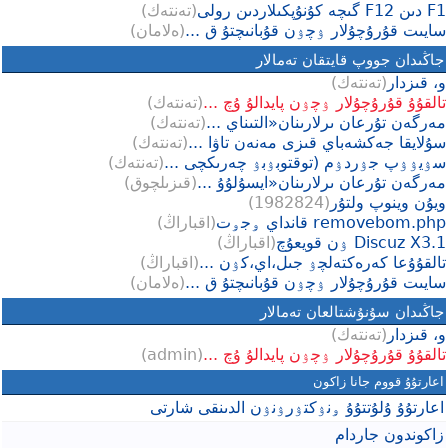
F1 دىن F12 گىچە كۇنۇپكىلاردىن رولى
(
تەنتەك
)
سايىت قۇرۇچۇلار ۉچۉن قۇبانىچتۇ ق ...
(
ەلامان
)
جاڭىدان جووپ قايتقان تەمالار
و، قىزدار
(
تەنتەك
)
تالقۇۇ قۇرۇچۇلار ۉچۉن پايدالۇ ۇچ ...
(
تەنتەك
)
مەرگەن تۇرعان ىرلارىنان«التىناي ...
(
تەنتەك
)
سۇلايقا جەكشەباي قىزى مەنەن تاۋا ...
(
تەنتەك
)
سۉيۉۉپ جۉردۉم (توقتوبۉبۉ چەرىكچى ...
(
تەنتەك
)
مەرگەن تۇرعان ىرلارىنان«ايسۇلۇۇ ...
(
قىزىلچوق
)
ويۇن وينوپ ولتۇر
(
1982824
)
removebom.php قانداي ۅجۅت
(
اقباراڭ
)
Discuz X3.1 ۉن قويعۇچ
(
اقباراڭ
)
تالقۇۇعا كەرەكتەلچۉ جىل،اي،كۉن ...
(
اقباراڭ
)
سايىت قۇرۇچۇلار ۉچۉن قۇبانىچتۇ ق ...
(
ەلامان
)
جاڭىدان سۇنۇشتالعان تەمالار
و، قىزدار
(
تەنتەك
)
تالقۇۇ قۇرۇچۇلار ۉچۉن پايدالۇ ۇچ ...
(
admin
)
اعارتۇۇ قووم جانا زاكون
اعارتۇۇ ۇلۇتتۇۇ ۅنۉكتۉرۉنۉن الدىنقى شارتى
زاكوندون جاردام