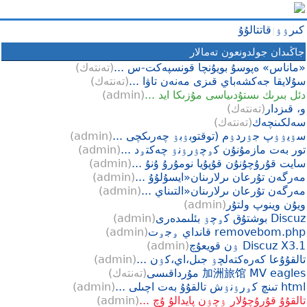
كىرۉۉ
قاتتالۇۇ
|
جاڭىدان جولدونعون تەمالار
«ماناس» ەپوسۇ بويۇنچا قونسپەكت-س ...
(
تەنتەك
)
سۇلايقا جەكشەباي قىزى مەنەن تاۋا ...
(
تەنتەك
)
دئل بىرىك ىستۇدىياسى مۇزىكا ايد ...
(
admin
)
و، قىزدار
(
تەنتەك
)
سەلكىنچەك
(
تەنتەك
)
سۉيۉۉپ جۉردۉم (توقتوبۉبۉ چەرىكچى ...
(
admin
)
تور بەت مازمۇنۇن كۅچۉرۉنۉ چەكتۅد ...
(
admin
)
سايت قۇرۇچۇنۇن قۇپۇيا نومۇرۇ ۇنۇ ...
(
admin
)
مەرگەن تۇرعان ىرلارىنان«ايسۇلۇۇ ...
(
admin
)
مەرگەن تۇرعان ىرلارىنان«التىناي ...
(
admin
)
ويۇن وينوپ ولتۇر
(
admin
)
Discuz بوشتۇق كۅچۉ بئلىمدەرى
(
admin
)
removebom.php قانداي ۅجۅت
(
admin
)
Discuz X3.1 ۉن قويعۇچ
(
admin
)
تالقۇۇعا كەرەكتەلچۉ جىل،اي،كۉن ...
(
admin
)
加洲旅馆 MV eagles مۇرداقىسى
(
تەنتەك
)
html تىنچ كۅرۉنۉش تالقۇۇ بەت اچىلى ...
(
admin
)
تالقۇۇ قۇرۇچۇلار ۉچۉن پايدالۇ ۇچ ...
(
admin
)